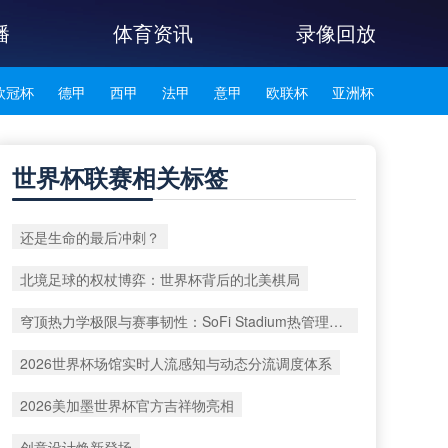
播
体育资讯
录像回放
欧冠杯
德甲
西甲
法甲
意甲
欧联杯
亚洲杯
韩K联
世界杯联赛相关标签
还是生命的最后冲刺？
北境足球的权杖博弈：世界杯背后的北美棋局
穹顶热力学极限与赛事韧性：SoFi Stadium热管理系统在2026世界杯极端热浪下的适应性重构路径
2026世界杯场馆实时人流感知与动态分流调度体系
2026美加墨世界杯官方吉祥物亮相
创意设计焕新登场