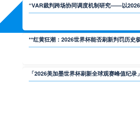
“VAR裁判跨场协同调度机制研究——以202
**红黄狂潮：2026世界杯能否刷新判罚历史极
「2026美加墨世界杯刷新全球观赛峰值纪录
**极限逆转：2026世界杯生死局全景复盘**