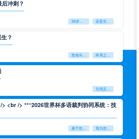
最后冲刺？
38岁赌上一切：世界杯的绝唱
还是生命的最后冲刺？
重生？
危地马拉困守墨超迷局
终局之战能否破晓重生？
局
北境足球的权杖博弈：世界杯背后的北美棋局
<br /> **“2026世界杯多语裁判协同系统：技
基于您的需求
我为您重写了一个标题：<br /> <br /> **“2026世界杯多语裁判协同系统：技术兼容性与实时运行效能评估”**