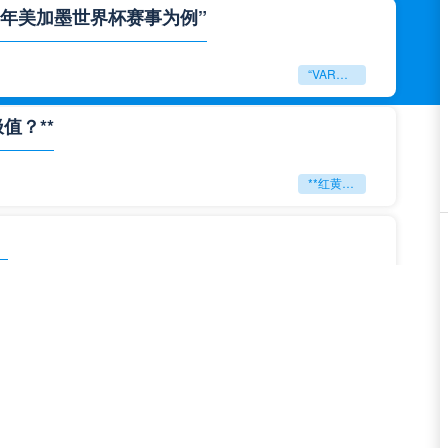
6年美加墨世界杯赛事为例”
“VAR裁判跨场协同调度机制研究——以2026年美加墨世界杯赛事为例”
值？**
**红黄狂潮：2026世界杯能否刷新判罚历史极值？**
」
「2026美加墨世界杯刷新全球观赛峰值纪录」
**极限逆转：2026世界杯生死局全景复盘**