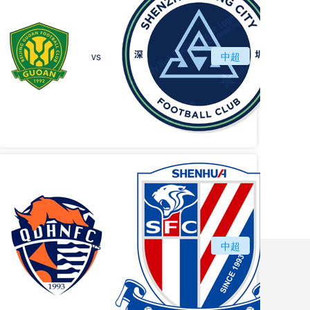
北京国安
vs
中超
深圳
vs
青岛海牛
中超
上海