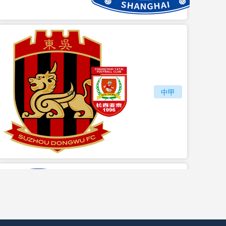
vs
苏州东吴
长春亚泰
中甲
vs
石家庄功夫
陕西联合月亮泊队
中甲