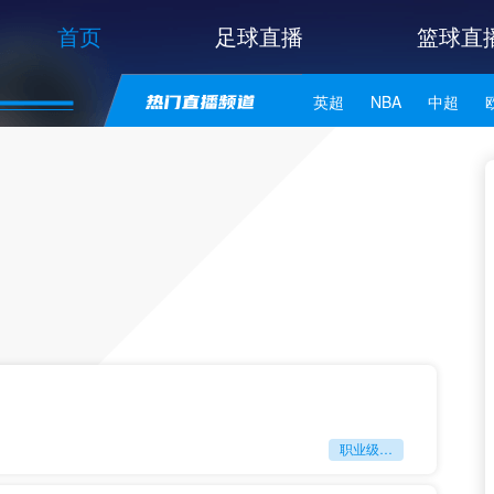
首页
足球直播
篮球直
英超
NBA
中超
世亚预
中甲
日职联
职业级冲刺强度设为世界杯体能硬门槛