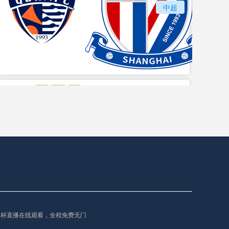
vs
青岛海牛
中超
上海
vs
苏州东吴
长春亚泰
中甲
界杯直播在线观看，全程免费无门