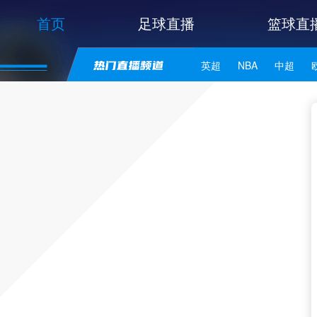
首页
足球直播
篮球直
英超
NBA
中超
世亚预
中甲
日职联