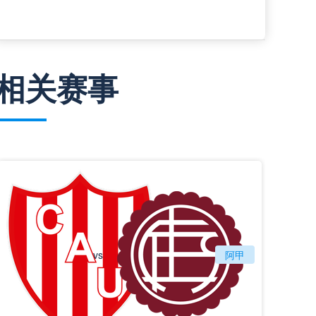
相关赛事
vs
圣塔菲联
阿甲
拉努斯