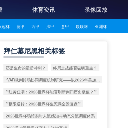
播
体育资讯
录像回放
欧冠杯
德甲
西甲
法甲
意甲
欧联杯
亚洲杯
韩K联
拜仁慕尼黑相关标签
还是生命的最后冲刺？
终局之战能否破晓重生？
“VAR裁判跨场协同调度机制研究——以2026年美加墨世界杯赛事为例”
**红黄狂潮：2026世界杯能否刷新判罚历史极值？**
**极限逆转：2026世界杯生死局全景复盘**
2026世界杯场馆实时人流感知与动态分流调度体系
2026美加墨世界杯官方吉祥物亮相